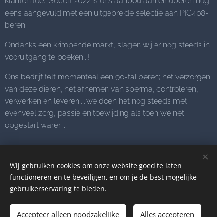
klanten toe. Sedert 2022 is ons aanbod aan eindberen nog
eens aangevuld met een uitgebreide selectie aan PIC408-
beren.
Ondanks een krimpende markt, slagen wij er nog steeds in
vooruitgang te boeken...!
Ons bedrijf telt momenteel een 90-tal beren; het verzorgen
van deze dieren, het afnemen van sperma, controleren,
verwerken en leveren.....we doen het nog steeds met
evenveel zorg, passie en toewijding als toen we net
opgestart waren...
CONTACT
Wij gebruiken cookies om onze website goed te laten
functioneren en te beveiligen, en om je de best mogelijke
gebruikerservaring te bieden.
© 2026 Alle rechten voorbehouden
Accepteer alleen noodzakelijke
Alles accepteren